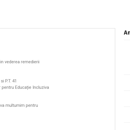
An
in vederea remedierii
si P.T. 41
 pentru Educație Incluziva
i va multumim pentru