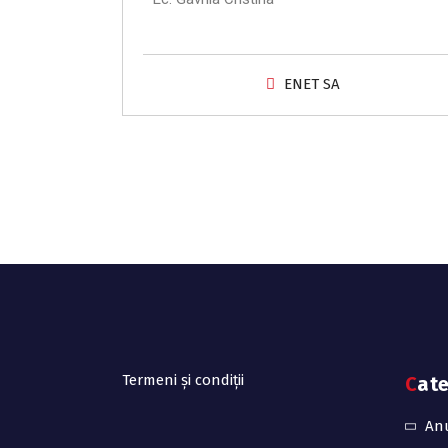
ENET SA
Termeni și condiții
Cat
An