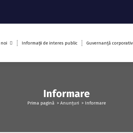
 noi
Informații de interes public
Guvernanță corporativ
Informare
Prima pagină
>
Anunțuri
>
Informare