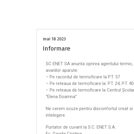
Anunțuri
mai 18 2023
Informare
SC ENET SA anunta oprirea agentului termic, 
avariilor aparute:
– Pe racordul de termoficare la P.T. 57
– Pe reteaua de termoficare la: P.T. 24, P.T. 40 
– Pe reteaua de termoficare la Centrul Școlar
“Elena Doamna”
Ne cerem scuze pentru disconfortul creat s
intelegere.
Purtator de cuvant la S.C. ENET S.A.
Ec. Gavrila Cristina