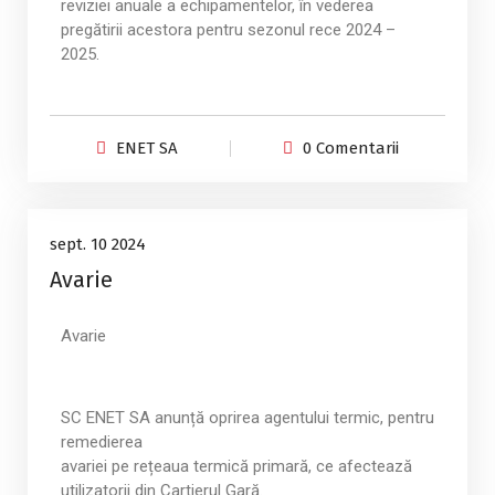
reviziei anuale a echipamentelor, în vederea
pregătirii acestora pentru sezonul rece 2024 –
2025.
ENET SA
0 Comentarii
Anunțuri
10
sept. 10 2024
Avarie
sept., 2024
Avarie
SC ENET SA anunță oprirea agentului termic, pentru
remedierea
avariei pe rețeaua termică primară, ce afectează
utilizatorii din Cartierul Gară.