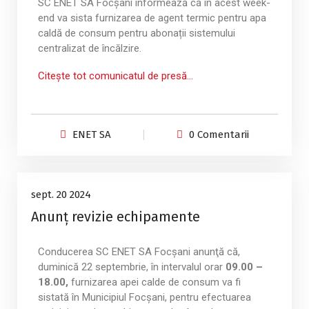
SC ENET SA Focșani informează că în acest week-
end va sista furnizarea de agent termic pentru apa
caldă de consum pentru abonații sistemului
centralizat de încălzire.
Citește tot comunicatul de presă…
ENET SA
0 Comentarii
Anunțuri
20
sept. 20 2024
Anunț revizie echipamente
sept., 2024
Conducerea SC ENET SA Focşani anunţă că,
duminică 22 septembrie, în intervalul orar
09.00 –
18.00,
furnizarea apei calde de consum va fi
sistată în Municipiul Focșani, pentru efectuarea