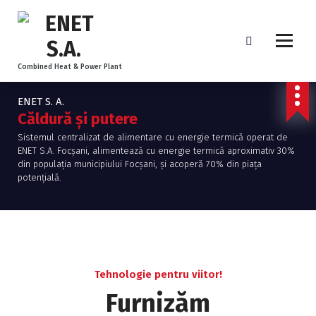
Combined Heat & Power Plant
ENET S. A.
Căldură și putere
Sistemul centralizat de alimentare cu energie termică operat de
ENET S.A. Focșani, alimentează cu energie termică aproximativ 30%
din populația municipiului Focșani, și acoperă 70% din piața
potențială.
Tehnologie pentru viitor!
Furnizăm